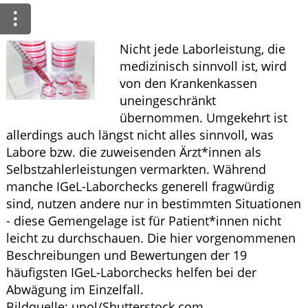
Ratgeber
Krankheiten & Therapie
Nicht jede Laborleistung, die
medizinisch sinnvoll ist, wird
GESUND IM ALTER
von den Krankenkassen
uneingeschränkt
ELTERN UND KIND
übernommen. Umgekehrt ist
allerdings auch längst nicht alles sinnvoll, was
Labore bzw. die zuweisenden Ärzt*innen als
Selbstzahlerleistungen vermarkten. Während
manche IGeL-Laborchecks generell fragwürdig
sind, nutzen andere nur in bestimmten Situationen
- diese Gemengelage ist für Patient*innen nicht
leicht zu durchschauen. Die hier vorgenommenen
Beschreibungen und Bewertungen der 19
häufigsten IGeL-Laborchecks helfen bei der
Abwägung im Einzelfall.
Bildquelle: unol/Shutterstock.com