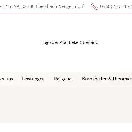
bert-Str. 9A, 02730 Ebersbach-Neugersdorf
03586/36 21 8
er uns
Leistungen
Ratgeber
Krankheiten & Therapie
Wir lösen es ein!
IGel-Check A-Z
Magen und Darm
No
N
Laborwerte A-Z
Herz, Gefäße, Kreislauf
R
O
d Lunge
Nahrungsergänzungsmittel A-Z
Stoffwechsel
R