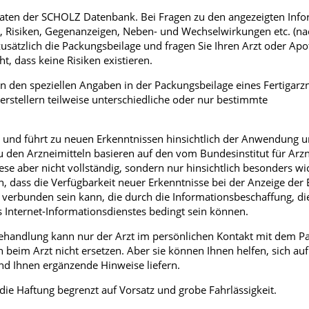
Daten der SCHOLZ Datenbank. Bei Fragen zu den angezeigten Inf
Männerkrankheiten
Risiken, Gegenanzeigen, Neben- und Wechselwirkungen etc. (na
zusätzlich die Packungsbeilage und fragen Sie Ihren Arzt oder Apo
fmedizin
t, dass keine Risiken existieren.
n den speziellen Angaben in der Packungsbeilage eines Fertigarzn
tellern teilweise unterschiedliche oder nur bestimmte
er und führt zu neuen Erkenntnissen hinsichtlich der Anwendung 
zu den Arzneimitteln basieren auf den vom Bundesinstitut für Arzn
e aber nicht vollständig, sondern nur hinsichtlich besonders wic
, dass die Verfügbarkeit neuer Erkenntnisse bei der Anzeige der 
 verbunden sein kann, die durch die Informationsbeschaffung, di
 Internet-Informationsdienstes bedingt sein können.
 Behandlung kann nur der Arzt im persönlichen Kontakt mit dem P
beim Arzt nicht ersetzen. Aber sie können Ihnen helfen, sich auf
d Ihnen ergänzende Hinweise liefern.
 die Haftung begrenzt auf Vorsatz und grobe Fahrlässigkeit.