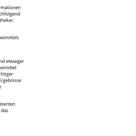
ormationen
chfolgend
theker.
eimittels
und etwaiger
eimittel
htiger
Ergebnisse
e
atienten
 das