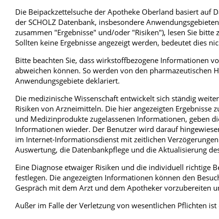
Die Beipackzettelsuche der Apotheke Oberland basiert auf 
Blut, Krebs und Infektionen
Neurologie
der SCHOLZ Datenbank, insbesondere Anwendungsgebieten, 
zusammen "Ergebnisse" und/oder "Risiken"), lesen Sie bitte 
Haut, Haare und Nägel
Schmerz- und Schla
Sollten keine Ergebnisse angezeigt werden, bedeutet dies nich
Psychische Erkrankungen
Frauenkrankheiten
Bitte beachten Sie, dass wirkstoffbezogene Informationen vo
abweichen können. So werden von den pharmazeutischen Hers
Anwendungsgebiete deklariert.
Die medizinische Wissenschaft entwickelt sich ständig weit
Risiken von Arzneimitteln. Die hier angezeigten Ergebnisse 
und Medizinprodukte zugelassenen Informationen, geben dies
Informationen wieder. Der Benutzer wird darauf hingewiesen
im Internet-Informationsdienst mit zeitlichen Verzögerungen
Auswertung, die Datenbankpflege und die Aktualisierung des
Eine Diagnose etwaiger Risiken und die individuell richtige
festlegen. Die angezeigten Informationen können den Besuch 
Gespräch mit dem Arzt und dem Apotheker vorzubereiten un
Außer im Falle der Verletzung von wesentlichen Pflichten ist